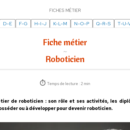
FICHES MÉTIER
D-E
F-G
H-I-J
K-L-M
N-O-P
Q-R-S
T-U-
Fiche métier
Roboticien
Temps de lecture : 2 min
tier de roboticien : son rôle et ses activités, les di
posséder ou à développer pour devenir roboticien.