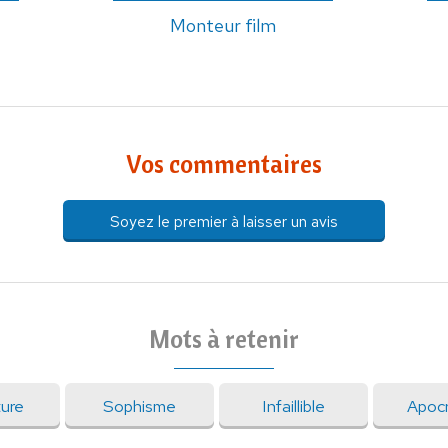
Monteur film
Vos commentaires
Soyez le premier à laisser un avis
Mots à retenir
ture
Sophisme
Infaillible
Apoc