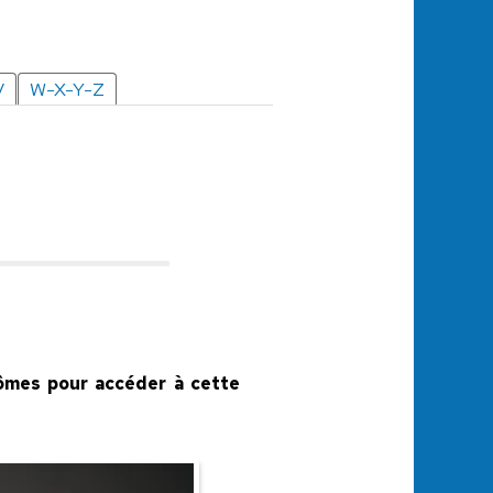
V
W-X-Y-Z
plômes pour accéder à cette