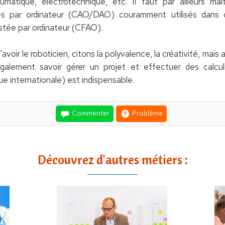
matique, électrotechnique, etc. Il faut par ailleurs maît
és par ordinateur (CAO/DAO) couramment utilisés dans 
stée par ordinateur (CFAO).
avoir le roboticien, citons la polyvalence, la créativité, mais 
t également savoir gérer un projet et effectuer des calc
ue internationale) est indispensable.
Commenter
Problème
Découvrez d'autres métiers :