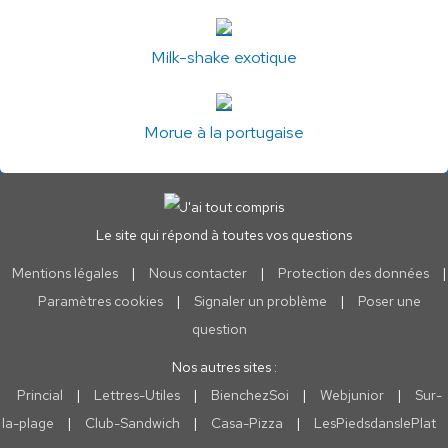
Milk-shake exotique
Morue à la portugaise
Le site qui répond à toutes vos questions
Mentions légales
|
Nous contacter
|
Protection des données
|
Paramètres cookies
|
Signaler un problème
|
Poser une
question
Nos autres sites :
Princial
|
Lettres-Utiles
|
BienchezSoi
|
Webjunior
|
Sur-
la-plage
|
Club-Sandwich
|
Casa-Pizza
|
LesPiedsdanslePlat