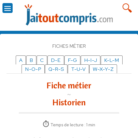
FICHES MÉTIER
A
B
C
D-E
F-G
H-I-J
K-L-M
N-O-P
Q-R-S
T-U-V
W-X-Y-Z
Fiche métier
Historien
Temps de lecture : 1 min