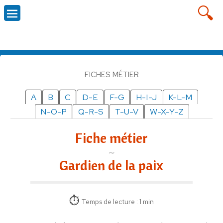
FICHES MÉTIER
A
B
C
D-E
F-G
H-I-J
K-L-M
N-O-P
Q-R-S
T-U-V
W-X-Y-Z
Fiche métier
Gardien de la paix
Temps de lecture : 1 min