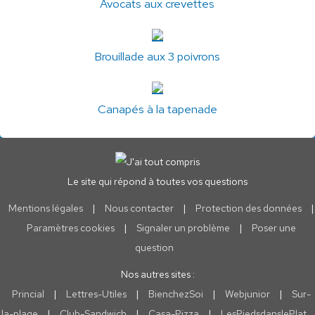
Avocats aux crevettes
Brouillade aux 3 poivrons
Canapés à la tapenade
Le site qui répond à toutes vos questions
Mentions légales
|
Nous contacter
|
Protection des données
|
Paramètres cookies
|
Signaler un problème
|
Poser une
question
Nos autres sites :
Princial
|
Lettres-Utiles
|
BienchezSoi
|
Webjunior
|
Sur-
la-plage
|
Club-Sandwich
|
Casa-Pizza
|
LesPiedsdanslePlat