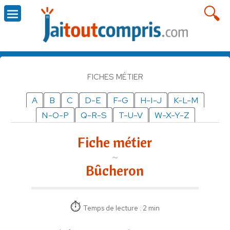
FICHES MÉTIER
A
B
C
D-E
F-G
H-I-J
K-L-M
N-O-P
Q-R-S
T-U-V
W-X-Y-Z
Fiche métier
Bûcheron
Temps de lecture : 2 min