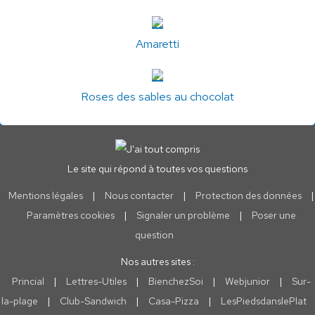
Amaretti
Roses des sables au chocolat
Le site qui répond à toutes vos questions
Mentions légales
|
Nous contacter
|
Protection des données
|
Paramètres cookies
|
Signaler un problème
|
Poser une
question
Nos autres sites :
Princial
|
Lettres-Utiles
|
BienchezSoi
|
Webjunior
|
Sur-
la-plage
|
Club-Sandwich
|
Casa-Pizza
|
LesPiedsdanslePlat