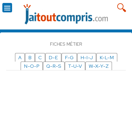
FICHES MÉTIER
A
B
C
D-E
F-G
H-I-J
K-L-M
N-O-P
Q-R-S
T-U-V
W-X-Y-Z