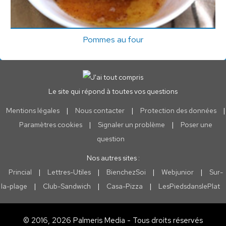
Pommes au four
Le site qui répond à toutes vos questions
Mentions légales
|
Nous contacter
|
Protection des données
|
Paramètres cookies
|
Signaler un problème
|
Poser une
question
Nos autres sites :
Princial
|
Lettres-Utiles
|
BienchezSoi
|
Webjunior
|
Sur-
la-plage
|
Club-Sandwich
|
Casa-Pizza
|
LesPiedsdanslePlat
© 2016, 2026 Palmeris Media - Tous droits réservés