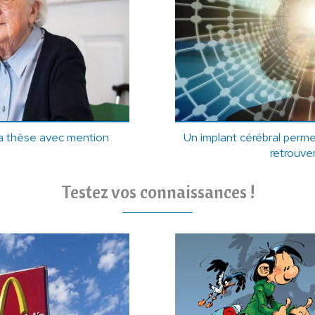
sa thèse avec mention
Un implant cérébral per
retrouver
Testez vos connaissances !