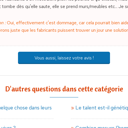
tombe dès qu'elle saute, elle se prend murs/meubles etc... Je suis
n :
Oui, effectivement c'est dommage, car cela pourrait bien ai
rons juste que les fabricants puissent trouver un jour une soluti
Vous aussi, laissez votre avis !
D'autres questions dans cette catégorie
uelque chose dans leurs
Le talent est-il généti
vivre ?
Combien mesure l'homm