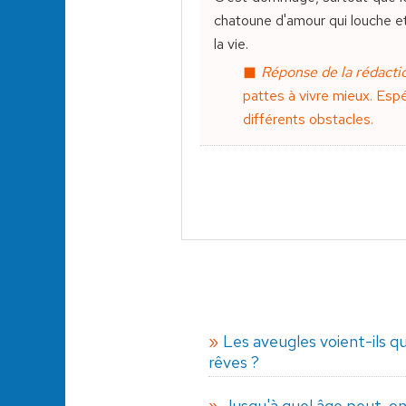
chatoune d'amour qui louche et 
la vie.
Réponse de la rédactio
pattes à vivre mieux. Espé
différents obstacles.
Les aveugles voient-ils q
rêves ?
Jusqu'à quel âge peut-on 