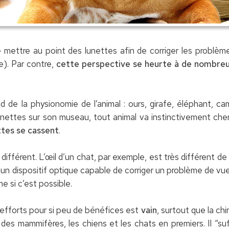
de mettre au point des lunettes afin de corriger les problè
). Par contre,
cette perspective se heurte à de nombreuse
 de la physionomie de l’animal : ours, girafe, éléphant, ca
unettes sur son museau, tout animal va instinctivement cher
ttes se cassent
.
ifférent. L’œil d’un chat, par exemple, est très différent de 
n dispositif optique capable de corriger un problème de vue
 si c’est possible.
’efforts pour si peu de bénéfices est
vain
, surtout que la ch
t des mammifères, les chiens et les chats en premiers. Il “suf