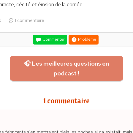
taracte, cécité et érosion de la cornée.
0
1 commentaire
Commenter
Problème
🎧 Les meilleures questions en
podcast !
1 commentaire
 fabricants s'en mettraient plein les poches si ça existait, mais 