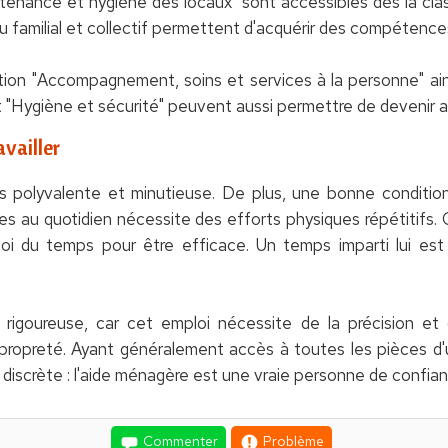
ntenance et hygiène des locaux" sont accessibles dès la cl
eu familial et collectif permettent d'acquérir des compétence
ion "Accompagnement, soins et services à la personne" ain
 "Hygiène et sécurité" peuvent aussi permettre de devenir 
vailler
s polyvalente et minutieuse. De plus, une bonne condition
 au quotidien nécessite des efforts physiques répétitifs. 
oi du temps pour être efficace. Un temps imparti lui est 
rigoureuse, car cet emploi nécessite de la précision et d
propreté. Ayant généralement accès à toutes les pièces d'
 discrète : l'aide ménagère est une vraie personne de confian
Commenter
Problème