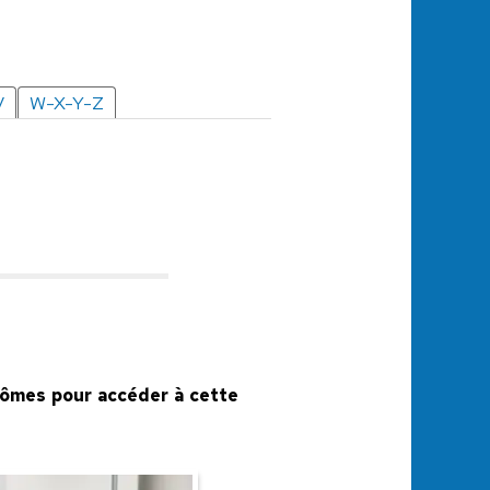
V
W-X-Y-Z
plômes pour accéder à cette