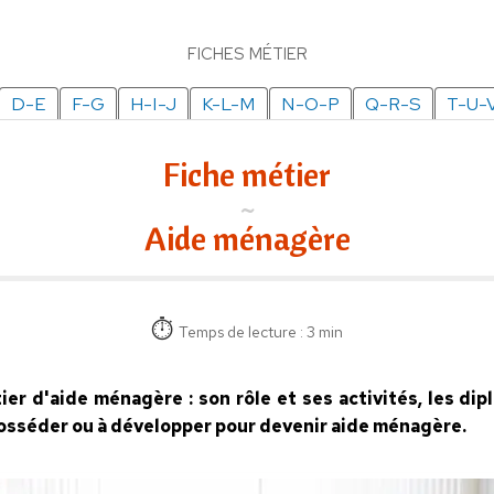
FICHES MÉTIER
D-E
F-G
H-I-J
K-L-M
N-O-P
Q-R-S
T-U-
Fiche métier
Aide ménagère
Temps de lecture : 3 min
tier d'aide ménagère : son rôle et ses activités, les di
 posséder ou à développer pour devenir aide ménagère.