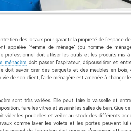
ntretien des locaux pour garantir la propreté de l'espace de 
ent appelée "femme de ménage" (ou homme de ménage),
professionnel doit utiliser les outils et les produits mis à 
de ménagère
doit passer l'aspirateur, dépoussiérer et entr
le doit savoir cirer des parquets et des meubles en bois, 
a vie de son client, l'aide ménagère est amenée à changer les d
re sont très variées. Elle peut faire la vaisselle et entrete
sposition, faire les vitres et assainir les salles de bain. Que 
oit vider les poubelles et veiller au stock des différents ac
s travaux comme laver les volets et les portes peuvent lui
rofessionnel de l'entretien doit pouvoir s'organiser effica