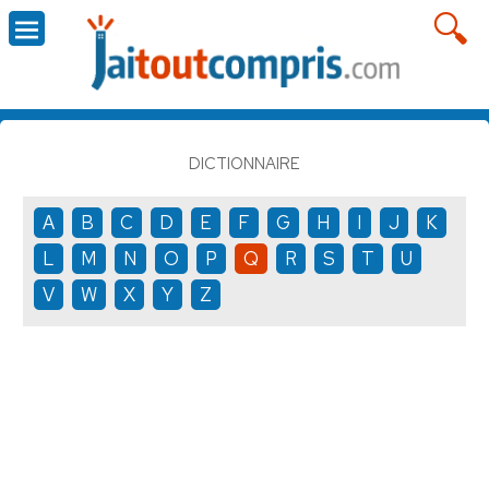
DICTIONNAIRE
A
B
C
D
E
F
G
H
I
J
K
L
M
N
O
P
Q
R
S
T
U
V
W
X
Y
Z