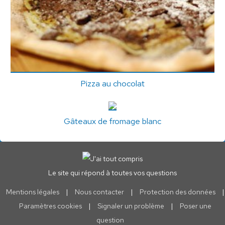
Pizza au chocolat
Gâteaux de fromage blanc
Le site qui répond à toutes vos questions
Mentions légales
|
Nous contacter
|
Protection des données
|
Paramètres cookies
|
Signaler un problème
|
Poser une
question