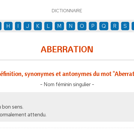
DICTIONNAIRE
H
I
J
K
L
M
N
O
P
Q
R
S
ABERRATION
éfinition, synonymes et antonymes du mot "Aberrat
- Nom féminin singulier -
du bon sens.
 normalement attendu.