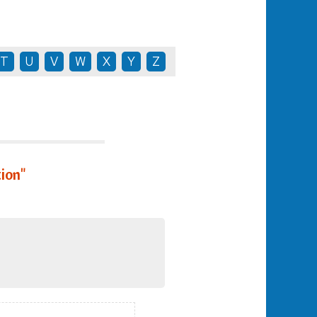
T
U
V
W
X
Y
Z
ion"