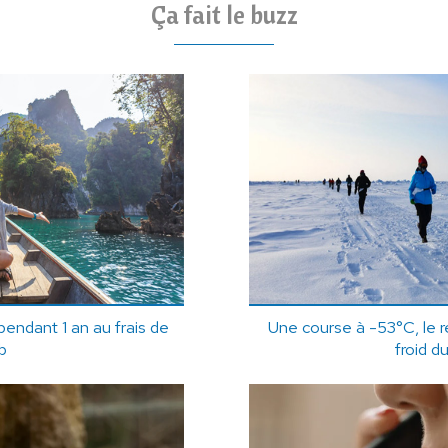
Ça fait le buzz
ndant 1 an au frais de
Une course à -53°C, le r
b
froid 