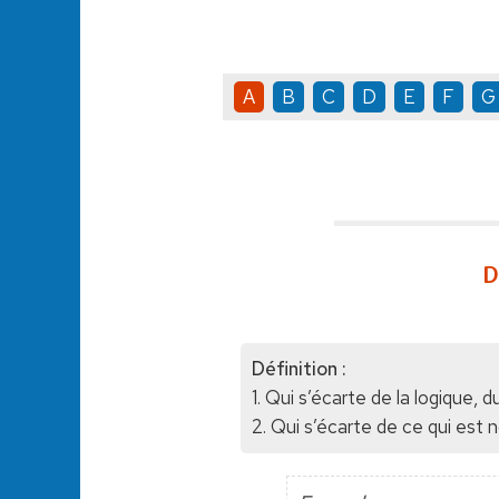
A
B
C
D
E
F
G
D
Définition :
1. Qui s’écarte de la logique, 
2. Qui s’écarte de ce qui est