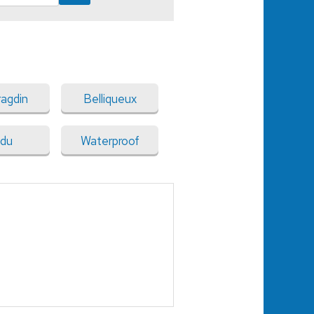
agdin
Belliqueux
ndu
Waterproof