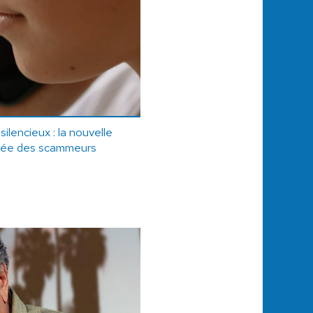
ilencieux : la nouvelle
odée des scammeurs