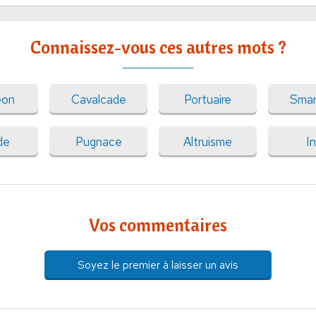
Connaissez-vous ces autres mots ?
eon
Cavalcade
Portuaire
Smar
de
Pugnace
Altruisme
I
Vos commentaires
Soyez le premier à laisser un avis