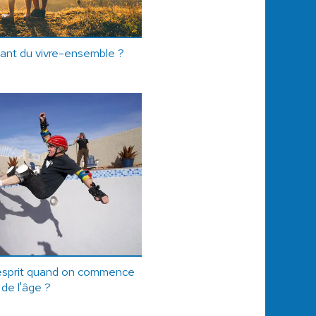
tant du vivre-ensemble ?
esprit quand on commence
 de l'âge ?