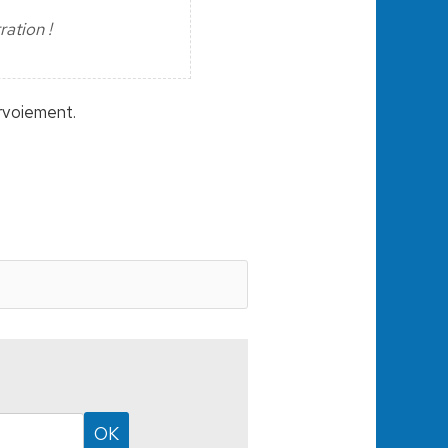
ation !
urvoiement.