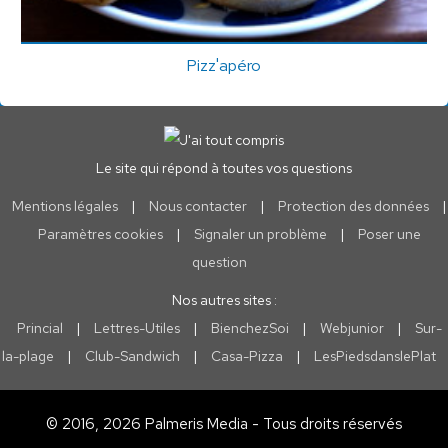
Pizz'apéro
Le site qui répond à toutes vos questions
Mentions légales
|
Nous contacter
|
Protection des données
|
Paramètres cookies
|
Signaler un problème
|
Poser une
question
Nos autres sites :
Princial
|
Lettres-Utiles
|
BienchezSoi
|
Webjunior
|
Sur-
la-plage
|
Club-Sandwich
|
Casa-Pizza
|
LesPiedsdanslePlat
© 2016, 2026 Palmeris Media - Tous droits réservés