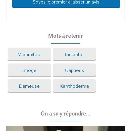
Soyez le premier à laisser un avis
Mots à retenir
Mammifère
Ingambe
Limoger
Captieux
Dameuse
Xanthoderme
On a su y répondre...