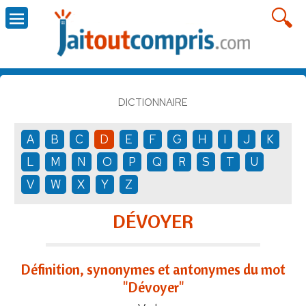
DICTIONNAIRE
A
B
C
D
E
F
G
H
I
J
K
L
M
N
O
P
Q
R
S
T
U
V
W
X
Y
Z
DÉVOYER
Définition, synonymes et antonymes du mot
"Dévoyer"