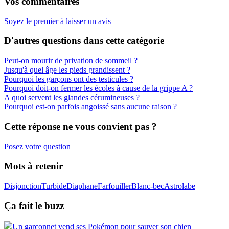
Vos commentaires
Soyez le premier à laisser un avis
D'autres questions dans cette catégorie
Peut-on mourir de privation de sommeil ?
Jusqu'à quel âge les pieds grandissent ?
Pourquoi les garçons ont des testicules ?
Pourquoi doit-on fermer les écoles à cause de la grippe A ?
A quoi servent les glandes cérumineuses ?
Pourquoi est-on parfois angoissé sans aucune raison ?
Cette réponse ne vous convient pas ?
Posez votre question
Mots à retenir
Disjonction
Turbide
Diaphane
Farfouiller
Blanc-bec
Astrolabe
Ça fait le buzz
Un garçonnet vend ses Pokémon pour sauver son chien