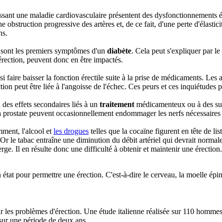
ssant une maladie cardiovasculaire présentent des dysfonctionnements 
obstruction progressive des artères et, de ce fait, d'une perte d'élastici
ns.
es sont les premiers symptômes d'un
diabète
. Cela peut s'expliquer par l
'érection, peuvent donc en être impactés.
i faire baisser la fonction érectile suite à la prise de médicaments. Les 
n peut être liée à l'angoisse de l'échec. Ces peurs et ces inquiétudes 
 des effets secondaires liés à un
traitement
médicamenteux ou à des sui
a prostate peuvent occasionnellement endommager les nerfs nécessaires à
mment, l'alcool et
les drogues
telles que la cocaïne figurent en tête de lis
. Or le tabac entraîne une diminution du débit artériel qui devrait norma
e. Il en résulte donc une difficulté à obtenir et maintenir une érection.
état pour permettre une érection. C'est-à-dire le cerveau, la moelle épinièr
sur les problèmes d'érection. Une étude italienne réalisée sur 110 homme
sur une période de deux ans.