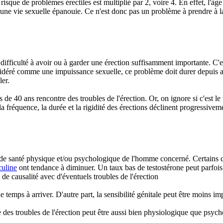
sque de problèmes érectiles est multiplié par 2, voire 4. En effet, l'âge 
 une vie sexuelle épanouie. Ce n'est donc pas un problème à prendre à la
difficulté à avoir ou à garder une érection suffisamment importante. C'e
sidéré comme une impuissance sexuelle, ce problème doit durer depuis au
ler.
e 40 ans rencontre des troubles de l'érection. Or, on ignore si c'est le 
a fréquence, la durée et la rigidité des érections déclinent progressivem
état de santé physique et/ou psychologique de l'homme concerné. Certain
uline
ont tendance à diminuer. Un taux bas de testostérone peut parfois 
e causalité avec d'éventuels troubles de l'érection
de temps à arriver. D'autre part, la sensibilité génitale peut être moins 
ne des troubles de l'érection peut être aussi bien physiologique que psyc