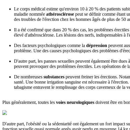
Le corps médical estime qu'environ 10 à 20 % des patients subi
maladie nommée
athérosclérose
peut se définir comme étant une 
des troubles de l'érection chez les hommes âgés de plus de 50 a
Il a été confirmé que dans 20 % des cas, les problèmes érectil
élevé d'athérosclérose. Les lésions des nerfs, indispensables à l
Des facteurs psychologiques comme la
dépression
peuvent auss
problème. Une des causes psychologiques des problèmes d'érectio
D'autre part, les pannes sexuelles peuvent également être dues à
peuvent provoquer des problèmes érectiles. Les opérations de l
De nombreuses
substances
peuvent freiner les érections. Nota
santé. Une bonne irrigation sanguine est nécessaire à l'érection
tabagisme entravent le remplissage des corps caverneux de la verg
Plus généralement, toutes les
voies neurologiques
doivent être en bon 
D'autre part, l'obésité ou la sédentarité ont également un fort impact 
fonction sexuelle quasi normale après avoir perdu en moyenne 14 kg 