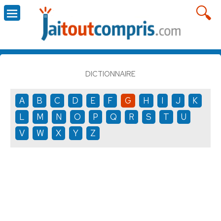
DICTIONNAIRE
A
B
C
D
E
F
G
H
I
J
K
L
M
N
O
P
Q
R
S
T
U
V
W
X
Y
Z