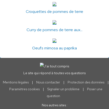
Croquettes de pommes de terre
Curry de pommes de terre aux...
Oeufs mimosa au paprika
Le site qui répond à toutes vos questions
Mentions légales
|
Nous contacter
|
Protection des données
|
Paramètres cookies
|
Signaler un problème
|
Poser une
question
Nos autres sites :