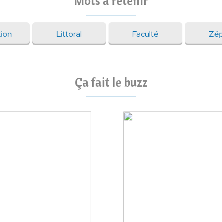
Mots à retenir
tion
Littoral
Faculté
Zép
Ça fait le buzz