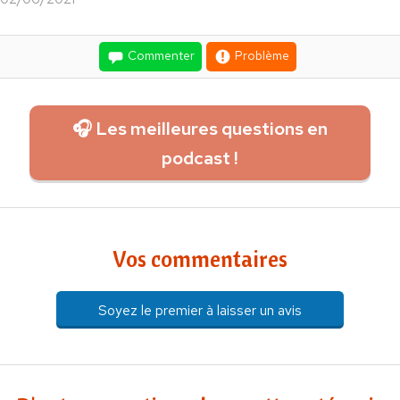
Commenter
Problème
🎧 Les meilleures questions en
podcast !
Vos commentaires
Soyez le premier à laisser un avis