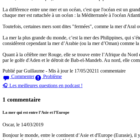
La différence entre une mer et un océan, c'est que l'océan est un gran
chaque mer est rattachée à un océan : la Méditerranée à l'océan Atlant
Toutefois, certaines mers sont dites "fermées", comme la mer d'Aral 
La mer la plus grande du monde
, c’est la mer des Philippines, qui s
considèrent cependant la mer d’Arabie (ou la mer d’Oman) comme la m
Quant à la célèbre
mer Rouge
, elle se trouve entre l’Afrique du Nor
par le golfe d'Aden et le détroit de Bab-el-Mandeb. Au nord, elle co
Publié par
Guillaume
- Mis à jour le 17/05/2021
1 commentaire
Commenter
Problème
🎧 Les meilleures questions en podcast !
1 commentaire
La mer qui est entre l’Asie et l’Europe
Oscar, le 14/03/2019
Bonjour le monde, entre le continent d’Asie et d'Europe (Eurasie), il 