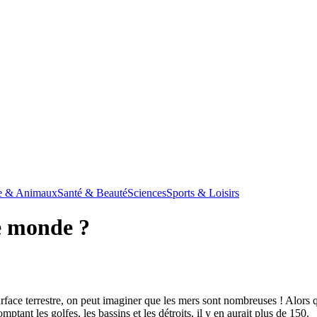
e & Animaux
Santé & Beauté
Sciences
Sports & Loisirs
e monde ?
rface terrestre, on peut imaginer que les mers sont nombreuses ! Alors 
ant les golfes, les bassins et les détroits, il y en aurait
plus de 150
.