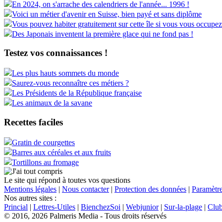
En 2024, on s'arrache des calendriers de l'année... 1996 !
Voici un métier d'avenir en Suisse, bien payé et sans diplôme
Vous pouvez habiter gratuitement sur cette île si vous vous occupez
Des Japonais inventent la première glace qui ne fond pas !
Testez vos connaissances !
Les plus hauts sommets du monde
Saurez-vous reconnaître ces métiers ?
Les Présidents de la République française
Les animaux de la savane
Recettes faciles
Gratin de courgettes
Barres aux céréales et aux fruits
Tortillons au fromage
Le site qui répond à toutes vos questions
Mentions légales
|
Nous contacter
|
Protection des données
|
Paramètre
Nos autres sites :
Princial
|
Lettres-Utiles
|
BienchezSoi
|
Webjunior
|
Sur-la-plage
|
Clu
© 2016, 2026 Palmeris Media - Tous droits réservés