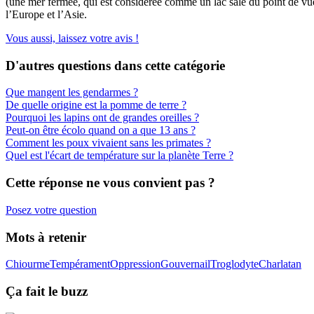
(une mer fermée, qui est considérée comme un lac salé du point de vue 
l’Europe et l’Asie.
Vous aussi, laissez votre avis !
D'autres questions dans cette catégorie
Que mangent les gendarmes ?
De quelle origine est la pomme de terre ?
Pourquoi les lapins ont de grandes oreilles ?
Peut-on être écolo quand on a que 13 ans ?
Comment les poux vivaient sans les primates ?
Quel est l'écart de température sur la planète Terre ?
Cette réponse ne vous convient pas ?
Posez votre question
Mots à retenir
Chiourme
Tempérament
Oppression
Gouvernail
Troglodyte
Charlatan
Ça fait le buzz