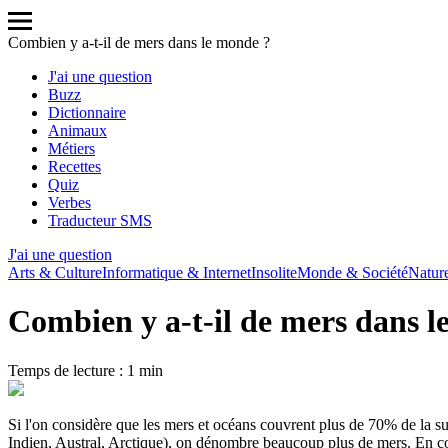
Combien y a-t-il de mers dans le monde ?
J'ai une question
Buzz
Dictionnaire
Animaux
Métiers
Recettes
Quiz
Verbes
Traducteur SMS
J'ai une question
Arts & Culture
Informatique & Internet
Insolite
Monde & Société
Natur
Combien y a-t-il de mers dans l
Temps de lecture : 1 min
Si l'on considère que les mers et océans couvrent plus de 70% de la su
Indien, Austral, Arctique), on dénombre beaucoup plus de mers. En compt