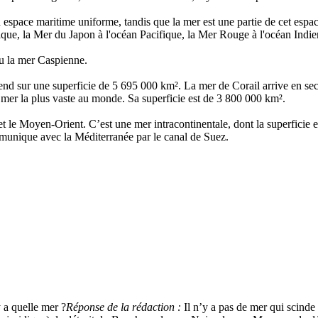
d espace maritime uniforme, tandis que la mer est une partie de cet espa
ique, la Mer du Japon à l'océan Pacifique, la Mer Rouge à l'océan Indien
ou la mer Caspienne.
’étend sur une superficie de 5 695 000 km². La mer de Corail arrive en s
er la plus vaste au monde. Sa superficie est de 3 800 000 km².
d et le Moyen-Orient. C’est une mer intracontinentale, dont la superfic
mmunique avec la Méditerranée par le canal de Suez.
y a quelle mer ?
Réponse de la rédaction :
Il n’y a pas de mer qui scinde