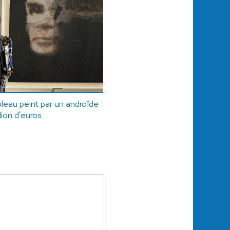
bleau peint par un androïde
lion d'euros