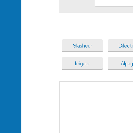
Slasheur
Dilect
Irriguer
Alpa