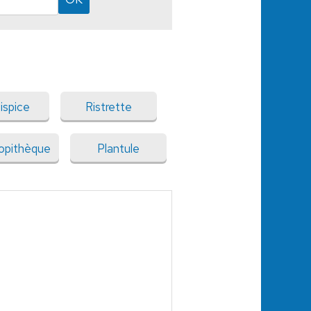
ispice
Ristrette
lopithèque
Plantule