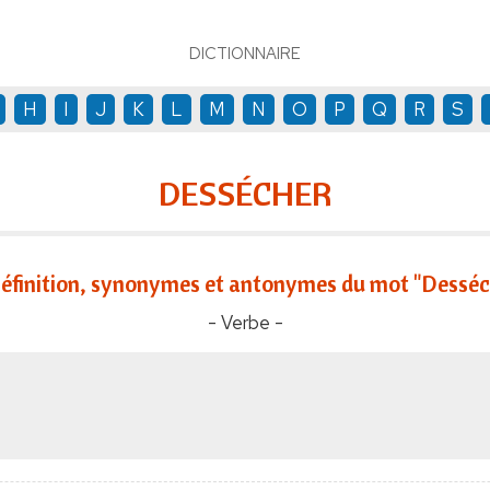
DICTIONNAIRE
H
I
J
K
L
M
N
O
P
Q
R
S
DESSÉCHER
éfinition, synonymes et antonymes du mot "Desséc
- Verbe -