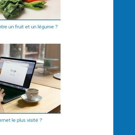
ntre un fruit et un légume ?
ernet le plus visité ?