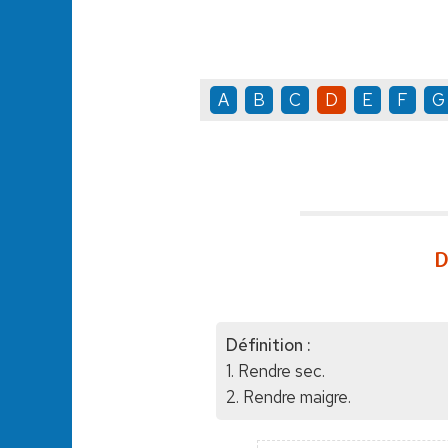
A
B
C
D
E
F
G
D
Définition :
1. Rendre sec.
2. Rendre maigre.