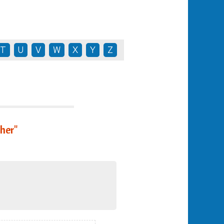
T
U
V
W
X
Y
Z
her"