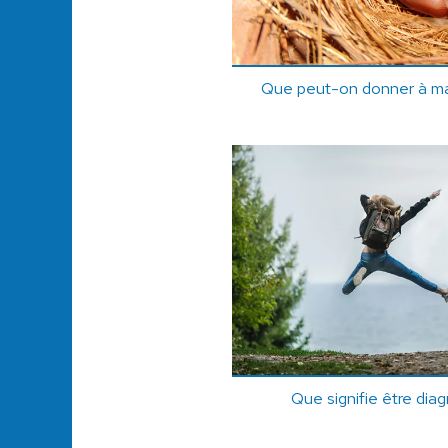
Que peut-on donner à man
Que signifie être di