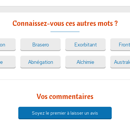
Connaissez-vous ces autres mots ?
ion
Brasero
Exorbitant
Front
ge
Abnégation
Alchimie
Austra
Vos commentaires
Soyez le premier à laisser un avis