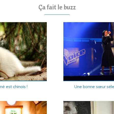
Ça fait le buzz
né est chinois !
Une bonne sœur séle