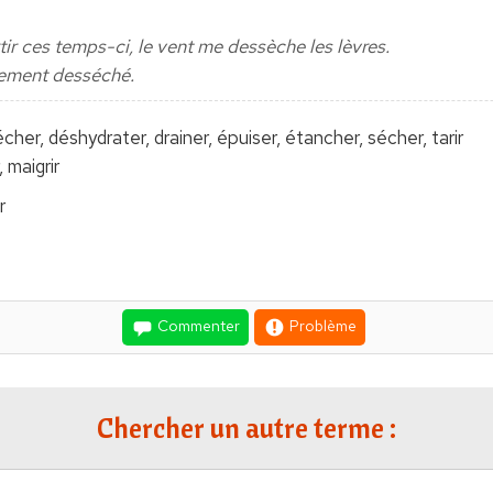
rtir ces temps-ci, le vent me dessèche les lèvres.
rtement desséché.
écher, déshydrater, drainer, épuiser, étancher, sécher, tarir
 maigrir
r
Commenter
Problème
Chercher un autre terme :