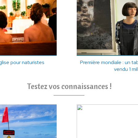
glise pour naturistes
Première mondiale : un ta
vendu 1 mil
Testez vos connaissances !