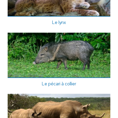
Le lynx
Le pécari à collier