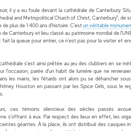
soir, il y a eu foule devant la cathédrale de Canterbury. S
thedral and Metropolitical Church of Christ, Canterbury", de
e de plus de 1 400 ans d'histoire. C'est
un véritable monumen
an de Canterbury et lieu classé au patrimoine mondial de l'U
 fait la queue pour entrer, ce n'est pas pour la visiter et 
cathédrale s'est ainsi prêtée au jeu des clubbers en se m
 l'occasion, parée d'un habit de lumière que ne renierai
dans les mains, les fêtards ont alors pu se déhancher so
hitney Houston en passant par les Spice Girls, sous le re
s.
lleurs, ces témoins silencieux des siècles passés avouer
e s'offrant à eux. Par respect des lieux en effet, les org
eintes géantes. À la place, ils ont distribué des casques in