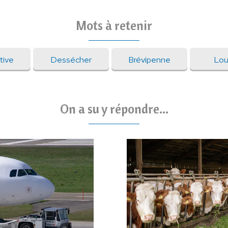
Mots à retenir
tive
Dessécher
Brévipenne
Lou
On a su y répondre...