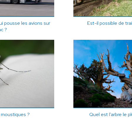
ui pousse les avions sur
Est-il possible de tr
ac ?
s moustiques ?
Quel est l’arbre le 