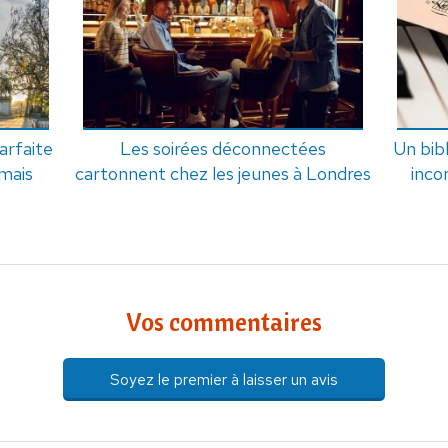
arfaite
Les soirées déconnectées
Un bib
mais
cartonnent chez les jeunes à Londres
inco
Vos commentaires
Soyez le premier à laisser un avis