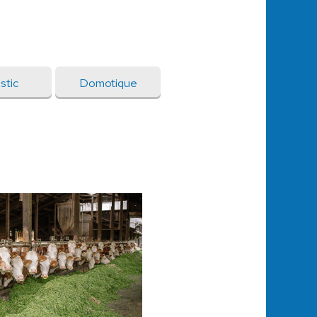
stic
Domotique