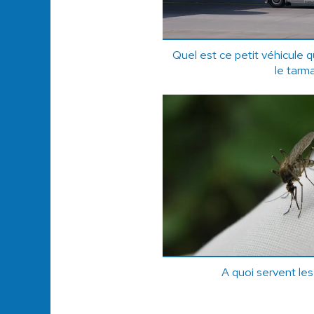
Quel est ce petit véhicule q
le tarm
A quoi servent le