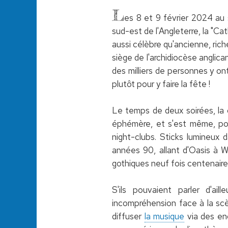
L
es 8 et 9 février 2024 au 
sud-est de l'Angleterre, la "Ca
aussi célèbre qu'ancienne, rich
siège de l'archidiocèse anglic
des milliers de personnes y ont
plutôt pour y faire la fête !
Le temps de deux soirées, la 
éphémère, et s'est même, pour
night-clubs. Sticks lumineux 
années 90, allant d'Oasis à W
gothiques neuf fois centenaire
S'ils pouvaient parler d'ai
incompréhension face à la scèn
diffuser
la musique
via des enc