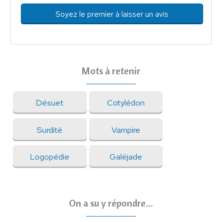
Soyez le premier à laisser un avis
Mots à retenir
Désuet
Cotylédon
Surdité
Vampire
Logopédie
Galéjade
On a su y répondre...