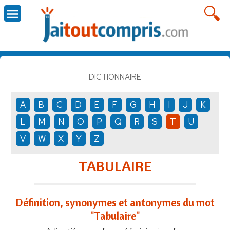
DICTIONNAIRE
A
B
C
D
E
F
G
H
I
J
K
L
M
N
O
P
Q
R
S
T
U
V
W
X
Y
Z
TABULAIRE
Définition, synonymes et antonymes du mot
"Tabulaire"