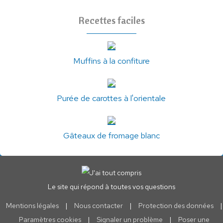
Recettes faciles
Muffins à la confiture
Purée de carottes à l'orientale
Gâteaux de fromage blanc
Le site qui répond à toutes vos questions
Mentions légales
|
Nous contacter
|
Protection des données
|
Paramètres cookies
|
Signaler un problème
|
Poser une