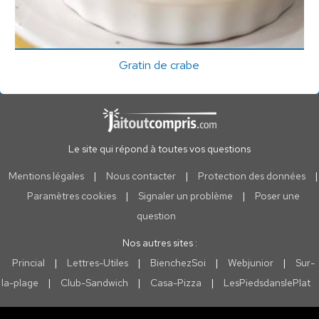
Gratin de crabe
Le site qui répond à toutes vos questions
Mentions légales
|
Nous contacter
|
Protection des données
|
Paramètres cookies
|
Signaler un problème
|
Poser une
question
Nos autres sites :
Princial
|
Lettres-Utiles
|
BienchezSoi
|
Webjunior
|
Sur-
la-plage
|
Club-Sandwich
|
Casa-Pizza
|
LesPiedsdanslePlat