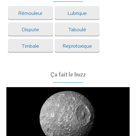
Rémouleur
Lubrique
Dispute
Taboulé
Timbale
Reprotoxique
Ça fait le buzz