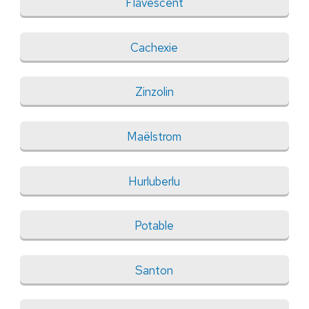
Flavescent
Cachexie
Zinzolin
Maëlstrom
Hurluberlu
Potable
Santon