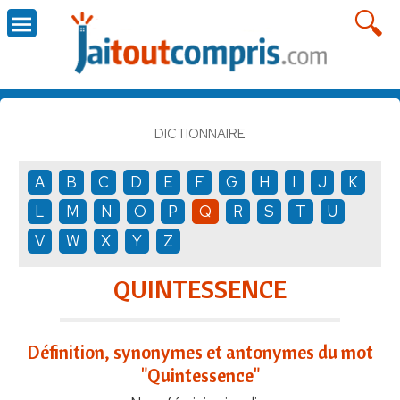
DICTIONNAIRE
A
B
C
D
E
F
G
H
I
J
K
L
M
N
O
P
Q
R
S
T
U
V
W
X
Y
Z
QUINTESSENCE
Définition, synonymes et antonymes du mot
"Quintessence"