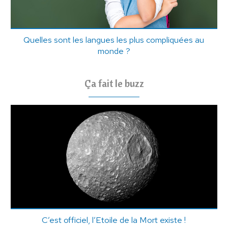
Quelles sont les langues les plus compliquées au
monde ?
Ça fait le buzz
C’est officiel, l’Etoile de la Mort existe !