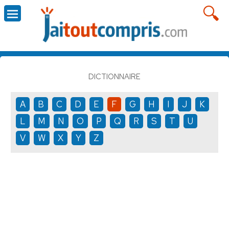
DICTIONNAIRE
A
B
C
D
E
F
G
H
I
J
K
L
M
N
O
P
Q
R
S
T
U
V
W
X
Y
Z