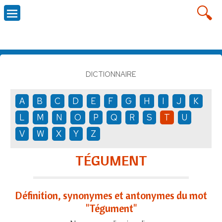
DICTIONNAIRE
A
B
C
D
E
F
G
H
I
J
K
L
M
N
O
P
Q
R
S
T
U
V
W
X
Y
Z
TÉGUMENT
Définition, synonymes et antonymes du mot
"Tégument"