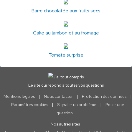
Barre chocolatée aux fruits secs
Cake au jambon et au fromage
Tomate surprise
Le site qui répond à toutes vos questions
Mentions légales
|
Nous contacter
|
Protection des données
|
Paramètres cookies
|
Signaler un problème
|
Poser une
question
Nos autres sites :