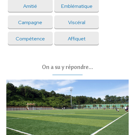
Amitié
Emblématique
Campagne
Viscéral
Compétence
Affiquet
On a su y répondre...