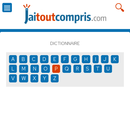
DICTIONNAIRE
A
B
C
D
E
F
G
H
I
J
K
L
M
N
O
P
Q
R
S
T
U
V
W
X
Y
Z