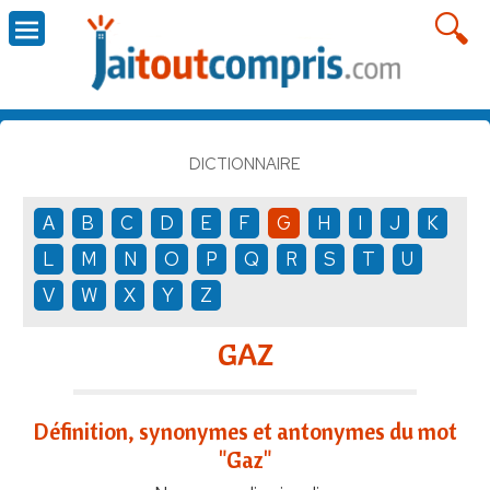
DICTIONNAIRE
A
B
C
D
E
F
G
H
I
J
K
L
M
N
O
P
Q
R
S
T
U
V
W
X
Y
Z
GAZ
Définition, synonymes et antonymes du mot
"Gaz"