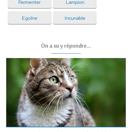
Fermenter
Lampion
Egoïne
Incunable
On a su y répondre...