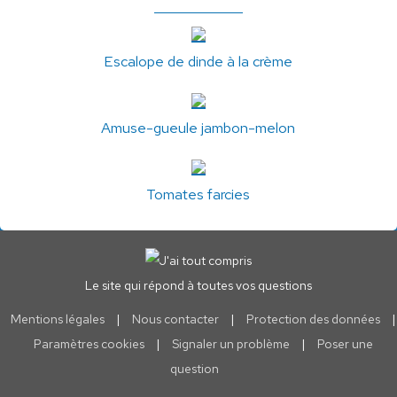
Escalope de dinde à la crème
Amuse-gueule jambon-melon
Tomates farcies
Le site qui répond à toutes vos questions
Mentions légales
|
Nous contacter
|
Protection des données
|
Paramètres cookies
|
Signaler un problème
|
Poser une
question