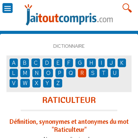
DICTIONNAIRE
A
B
C
D
E
F
G
H
I
J
K
L
M
N
O
P
Q
R
S
T
U
V
W
X
Y
Z
RATICULTEUR
Définition, synonymes et antonymes du mot
"Raticulteur"