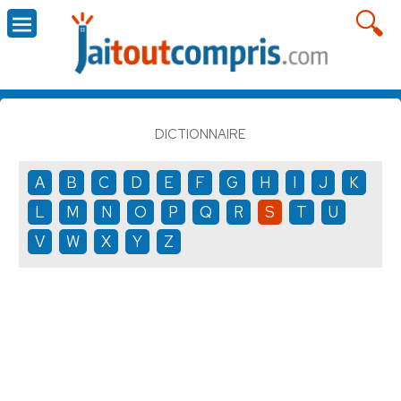
DICTIONNAIRE
A
B
C
D
E
F
G
H
I
J
K
L
M
N
O
P
Q
R
S
T
U
V
W
X
Y
Z