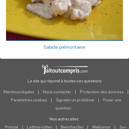
Salade piémontaise
Le site qui répond à toutes vos questions
Mentions légales
|
Nous contacter
|
Protection des données
|
Paramètres cookies
|
Signaler un problème
|
Poser une
question
Nos autres sites :
Princial
|
Lettres-Utiles
|
BienchezSoi
|
Webjunior
|
Sur-