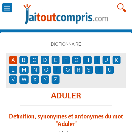
DICTIONNAIRE
A
B
C
D
E
F
G
H
I
J
K
L
M
N
O
P
Q
R
S
T
U
V
W
X
Y
Z
ADULER
Définition, synonymes et antonymes du mot
"Aduler"