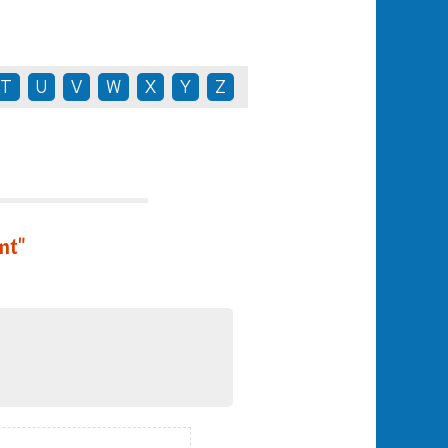
T
U
V
W
X
Y
Z
nt"