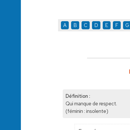
A
B
C
D
E
F
G
Définition :
Qui manque de respect.
(féminin : insolente)