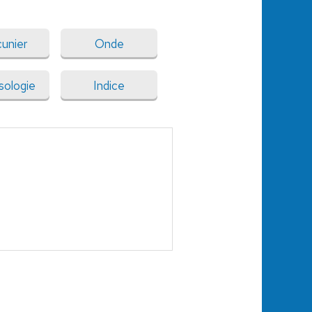
unier
Onde
sologie
Indice