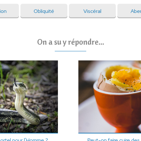
ion
Obliquité
Viscéral
Aber
On a su y répondre...
 mortel pour l'Homme ?
Peut-on faire cuire de