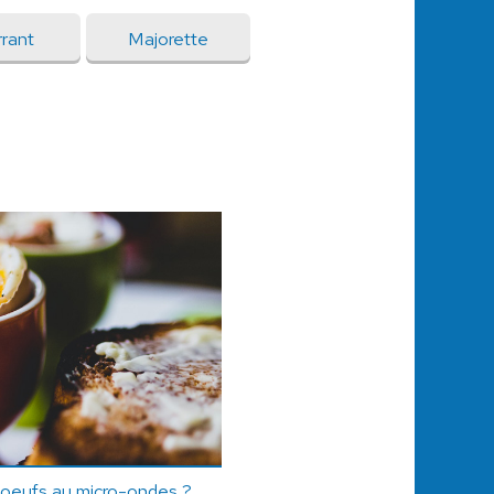
rant
Majorette
s oeufs au micro-ondes ?