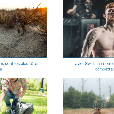
ns sont les plus têtes-
Taylor Swift : un nom d
ir
combatta