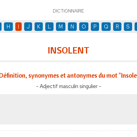
DICTIONNAIRE
H
I
J
K
L
M
N
O
P
Q
R
S
INSOLENT
Définition, synonymes et antonymes du mot "Insole
- Adjectif masculin singulier -