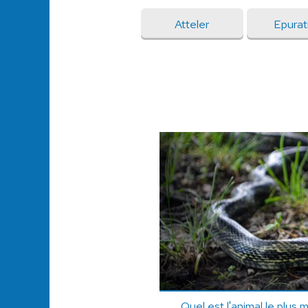
Atteler
Epurat
Quel est l'animal le plus