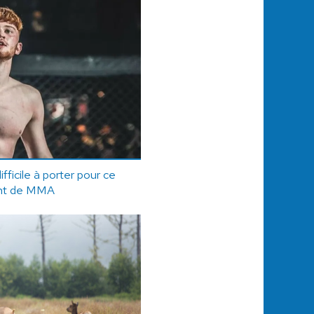
ifficile à porter pour ce
nt de MMA