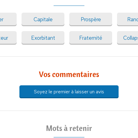
er
Capitale
Prospère
Ranc
teur
Exorbitant
Fraternité
Collap
Vos commentaires
Soyez le premier à laisser un avis
Mots à retenir