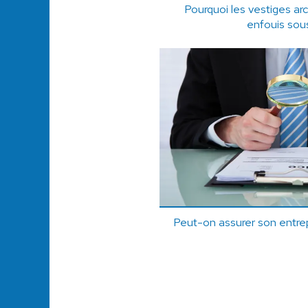
Pourquoi les vestiges ar
enfouis sous
Peut-on assurer son entrep