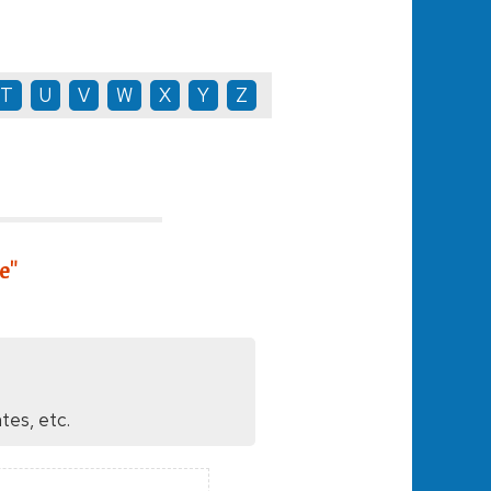
T
U
V
W
X
Y
Z
e"
tes, etc.