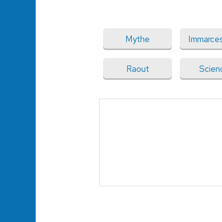
Mythe
Immarces
Raout
Scien