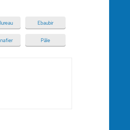
lureau
Ebaubir
nafier
Pâle