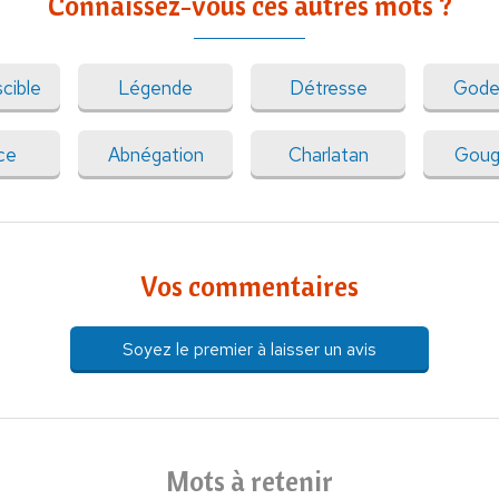
Connaissez-vous ces autres mots ?
cible
Légende
Détresse
Gode
ce
Abnégation
Charlatan
Goug
Vos commentaires
Soyez le premier à laisser un avis
Mots à retenir