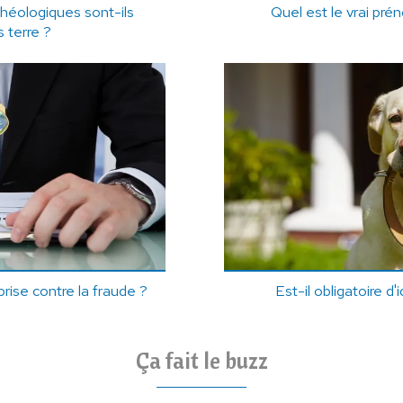
chéologiques sont-ils
Quel est le vrai pr
 terre ?
rise contre la fraude ?
Est-il obligatoire d'
Ça fait le buzz