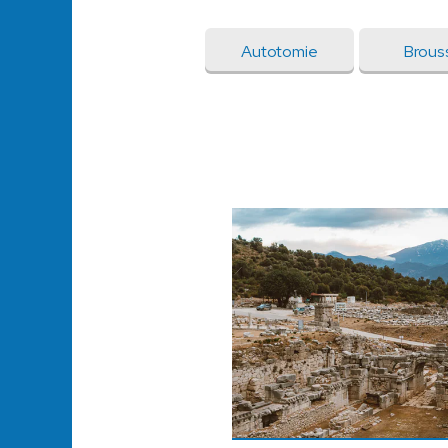
Autotomie
Brous