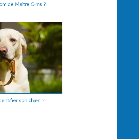
énom de Maître Gims ?
identifier son chien ?