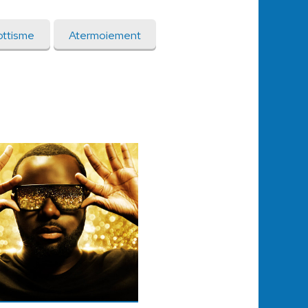
ottisme
Atermoiement