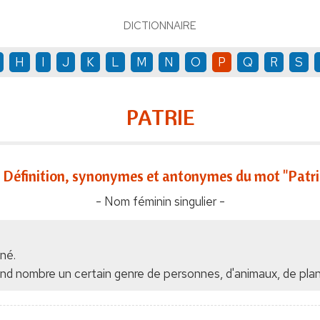
DICTIONNAIRE
H
I
J
K
L
M
N
O
P
Q
R
S
PATRIE
Définition, synonymes et antonymes du mot "Patri
- Nom féminin singulier -
 né.
and nombre un certain genre de personnes, d'animaux, de plan