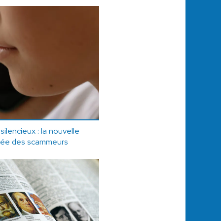
ilencieux : la nouvelle
odée des scammeurs