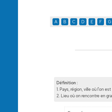
A
B
C
D
E
F
G
Définition :
1. Pays, région, ville où l'on est
2. Lieu où on rencontre en gr