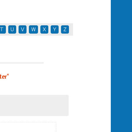
T
U
V
W
X
Y
Z
ter"