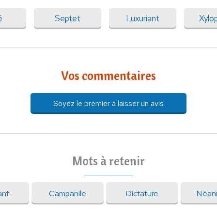
é
Septet
Luxuriant
Xylo
Vos commentaires
Soyez le premier à laisser un avis
Mots à retenir
ant
Campanile
Dictature
Néan