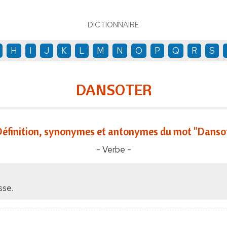
DICTIONNAIRE
H
I
J
K
L
M
N
O
P
Q
R
S
DANSOTER
éfinition, synonymes et antonymes du mot "Danso
- Verbe -
sse.