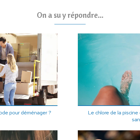
On a su y répondre...
riode pour déménager ?
Le chlore de la piscine
san