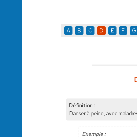
A
B
C
D
E
F
G
D
Définition :
Danser à peine, avec maladre
Exemple :