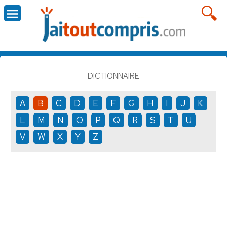
DICTIONNAIRE
A
B
C
D
E
F
G
H
I
J
K
L
M
N
O
P
Q
R
S
T
U
V
W
X
Y
Z