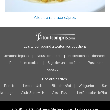
Ailes de raie aux câpres
Le site qui répond à toutes vos questions
Mentions légales
|
Nous contacter
|
Protection des données
|
Paramètres cookies
|
Signaler un problème
|
Poser une
question
Nos autres sites :
Princial
|
Lettres-Utiles
|
BienchezSoi
|
Webjunior
|
Sur-
la-plage
|
Club-Sandwich
|
Casa-Pizza
|
LesPiedsdanslePlat
© 2016, 2026 Palmeris Media - Tous droits réservés