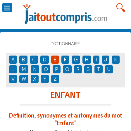
DICTIONNAIRE
A
B
C
D
E
F
G
H
I
J
K
L
M
N
O
P
Q
R
S
T
U
V
W
X
Y
Z
ENFANT
Définition, synonymes et antonymes du mot
"Enfant"