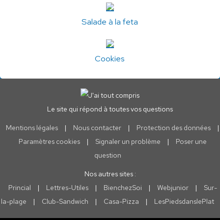
Salade à la feta
Cookies
Le site qui répond à toutes vos questions
Mentions légales
|
Nous contacter
|
Protection des données
|
Paramètres cookies
|
Signaler un problème
|
Poser une
question
Nos autres sites :
Princial
|
Lettres-Utiles
|
BienchezSoi
|
Webjunior
|
Sur-
la-plage
|
Club-Sandwich
|
Casa-Pizza
|
LesPiedsdanslePlat