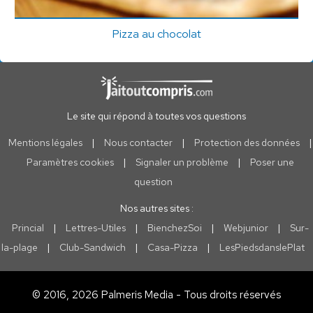
Pizza au chocolat
Le site qui répond à toutes vos questions
Mentions légales
|
Nous contacter
|
Protection des données
|
Paramètres cookies
|
Signaler un problème
|
Poser une
question
Nos autres sites :
Princial
|
Lettres-Utiles
|
BienchezSoi
|
Webjunior
|
Sur-
la-plage
|
Club-Sandwich
|
Casa-Pizza
|
LesPiedsdanslePlat
© 2016, 2026 Palmeris Media - Tous droits réservés