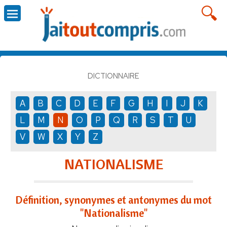
DICTIONNAIRE
A
B
C
D
E
F
G
H
I
J
K
L
M
N
O
P
Q
R
S
T
U
V
W
X
Y
Z
NATIONALISME
Définition, synonymes et antonymes du mot
"Nationalisme"