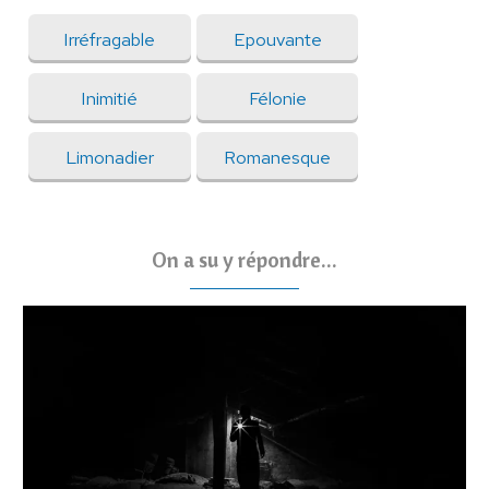
Irréfragable
Epouvante
Inimitié
Félonie
Limonadier
Romanesque
On a su y répondre...