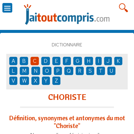
DICTIONNAIRE
A
B
C
D
E
F
G
H
I
J
K
L
M
N
O
P
Q
R
S
T
U
V
W
X
Y
Z
CHORISTE
Définition, synonymes et antonymes du mot
"Choriste"