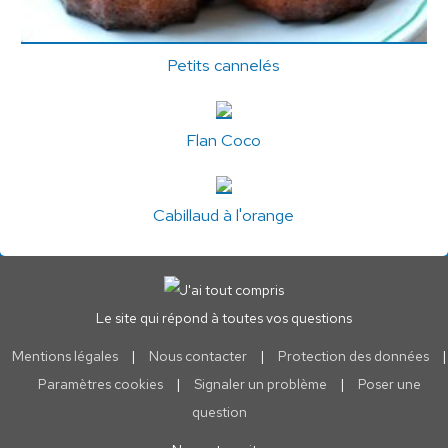
Petits cannelés
Flan Coco
Cabillaud à l'orange
Le site qui répond à toutes vos questions
Mentions légales
|
Nous contacter
|
Protection des données
|
Paramètres cookies
|
Signaler un problème
|
Poser une
question