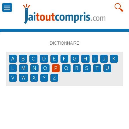
DICTIONNAIRE
A
B
C
D
E
F
G
H
I
J
K
L
M
N
O
P
Q
R
S
T
U
V
W
X
Y
Z