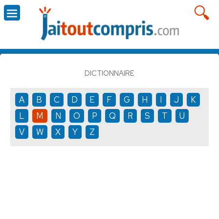
DICTIONNAIRE
A
B
C
D
E
F
G
H
I
J
K
L
M
N
O
P
Q
R
S
T
U
V
W
X
Y
Z