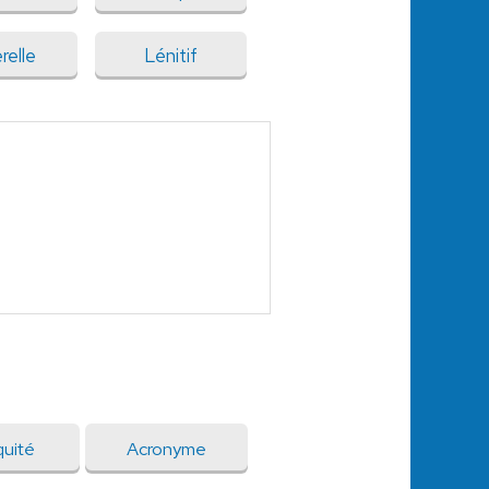
relle
Lénitif
quité
Acronyme