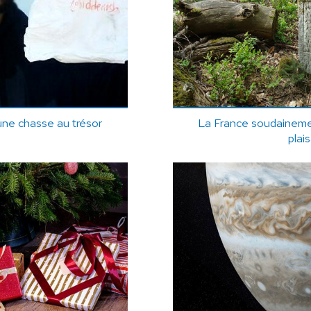
 une chasse au trésor
La France soudainemen
plai