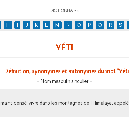
DICTIONNAIRE
H
I
J
K
L
M
N
O
P
Q
R
S
YÉTI
Définition, synonymes et antonymes du mot "Yéti
- Nom masculin singulier -
 humains censé vivre dans les montagnes de l'Himalaya, appe