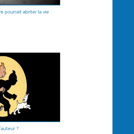
 pourrait abriter la vie
l'auteur ?