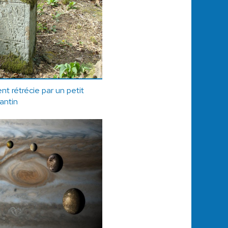
t rétrécie par un petit
santin