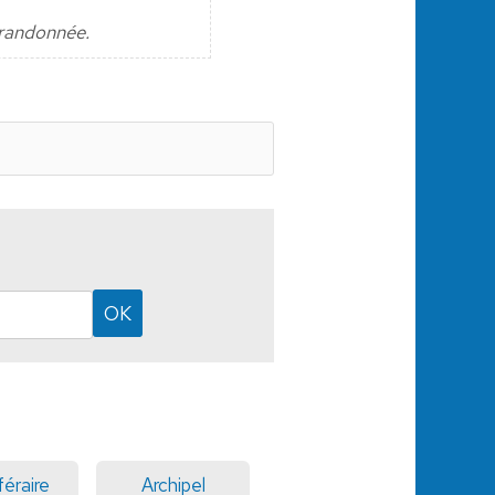
e randonnée.
féraire
Archipel