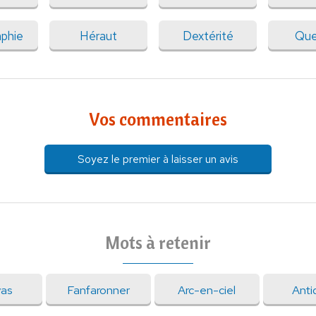
aphie
Héraut
Dextérité
Que
Vos commentaires
Soyez le premier à laisser un avis
Mots à retenir
as
Fanfaronner
Arc-en-ciel
Anti