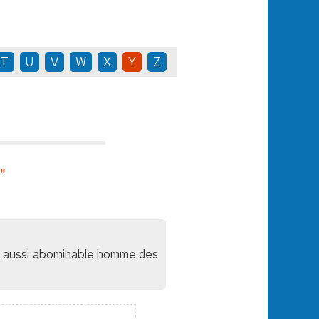
T
U
V
W
X
Y
Z
"
lé aussi abominable homme des