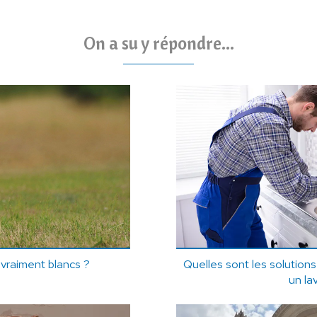
On a su y répondre...
 vraiment blancs ?
Quelles sont les solution
un la