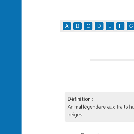
A
B
C
D
E
F
G
Définition :
Animal légendaire aux traits
neiges.