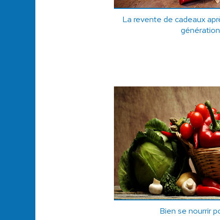
La revente de cadeaux apr
génération
Bien se nourrir p