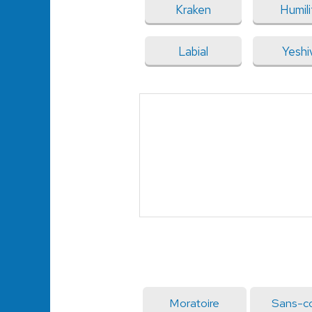
Kraken
Humili
Labial
Yeshi
Moratoire
Sans-c