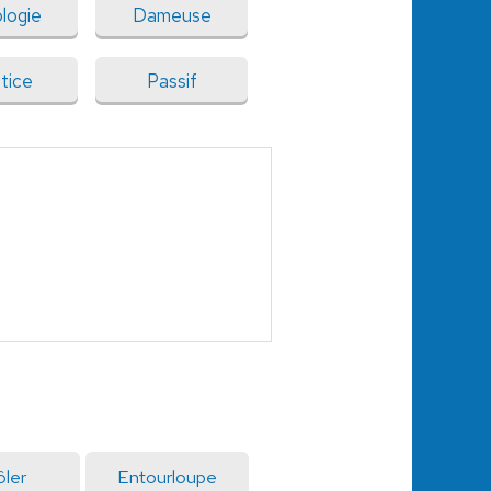
logie
Dameuse
tice
Passif
ôler
Entourloupe