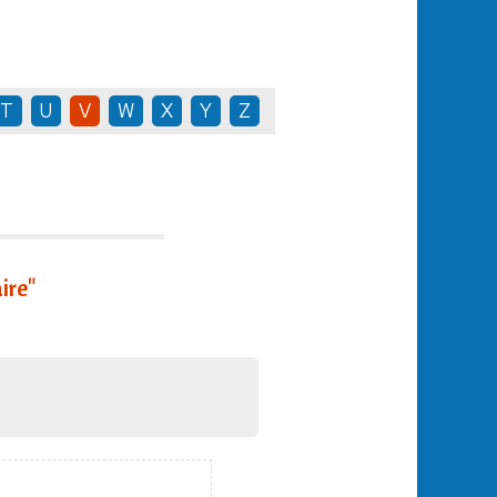
T
U
V
W
X
Y
Z
ire"