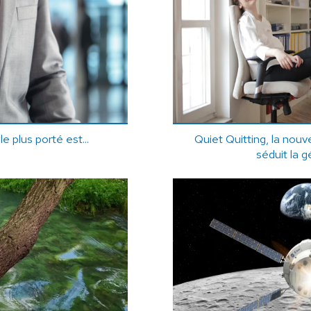
e plus porté est...
Quiet Quitting, la nouv
séduit la 