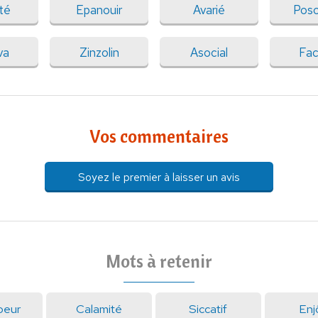
té
Epanouir
Avarié
Poso
va
Zinzolin
Asocial
Fac
Vos commentaires
Soyez le premier à laisser un avis
Mots à retenir
oeur
Calamité
Siccatif
Enj