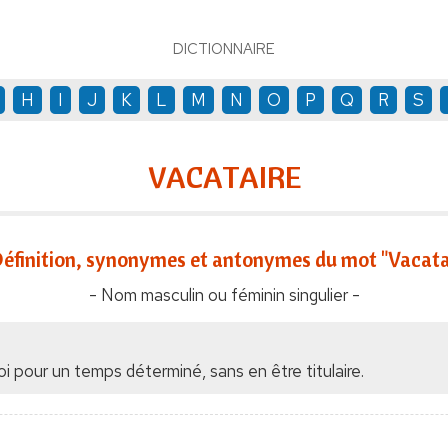
DICTIONNAIRE
H
I
J
K
L
M
N
O
P
Q
R
S
VACATAIRE
éfinition, synonymes et antonymes du mot "Vacata
- Nom masculin ou féminin singulier -
 pour un temps déterminé, sans en être titulaire.