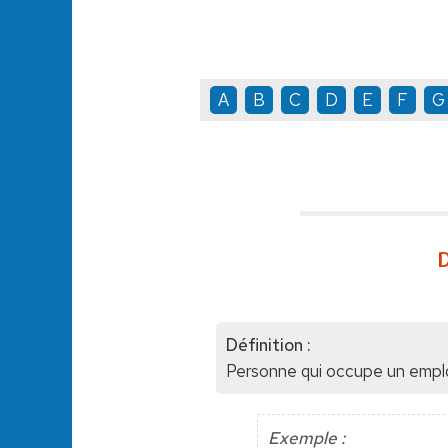
A
B
C
D
E
F
G
D
Définition :
Personne qui occupe un emploi
Exemple :