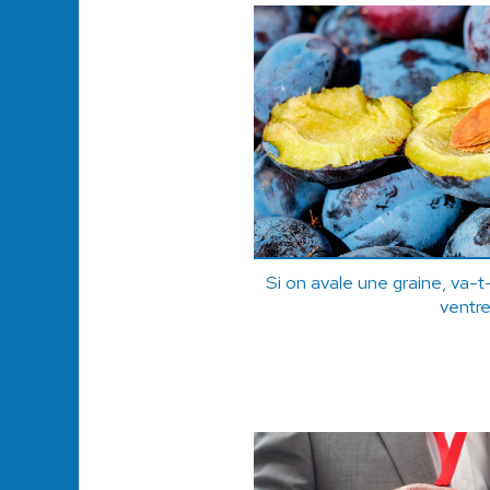
Si on avale une graine, va-t
ventre