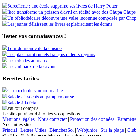
Sorcellerie : une école supprime ses livres de Harry Potter
Ikea transforme un poisson d'avril en réalité avec des Chupa Chups
Un bibliothécaire découvre une valse inconnue composée par Cho
Les jeunes délaissent les livres et plébiscitent les écrans
Testez vos connaissances !
Tour du monde de la cuisine
Les plats traditionnels français et leurs régions
Les cris des animaux
Les animaux de la savane
Recettes faciles
Carpaccio de saumon mariné
Salade d'avocats au pamplemousse
Salade à la feta
Le site qui répond à toutes vos questions
Mentions légales
|
Nous contacter
|
Protection des données
|
Paramètre
Nos autres sites :
Princial
|
Lettres-Utiles
|
BienchezSoi
|
Webjunior
|
Sur-la-plage
|
Clu
© 2016, 2026 Palmeris Media - Tous droits réservés