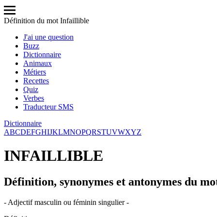
Définition du mot Infaillible
J'ai une question
Buzz
Dictionnaire
Animaux
Métiers
Recettes
Quiz
Verbes
Traducteur SMS
Dictionnaire
A
B
C
D
E
F
G
H
I
J
K
L
M
N
O
P
Q
R
S
T
U
V
W
X
Y
Z
INFAILLIBLE
Définition, synonymes et antonymes du mot
- Adjectif masculin ou féminin singulier -