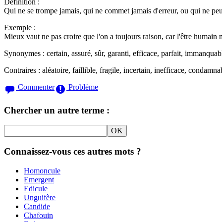
Définition :
Qui ne se trompe jamais, qui ne commet jamais d'erreur, ou qui ne peut
Exemple :
Mieux vaut ne pas croire que l'on a toujours raison, car l'être humain n'
Synonymes :
certain, assuré, sûr, garanti, efficace, parfait, immanquab
Contraires :
aléatoire, faillible, fragile, incertain, inefficace, condam
Commenter
Problème
Chercher un autre terme :
Connaissez-vous ces autres mots ?
Homoncule
Emergent
Edicule
Unguifère
Candide
Chafouin