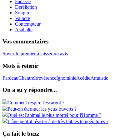
Fadasse
Déréliction
Soupirer
Vaincre
Contempteur
Asphalte
Vos commentaires
Soyez le premier à laisser un avis
Mots à retenir
Fardeau
Chantre
Irrévérence
Ignominie
Acédie
Amnistie
On a su y répondre...
Comment respire l'escargot ?
Peut-on éternuer les yeux ouverts ?
Quel est l'animal le plus mortel pour l'Homme ?
L'âne peut-il résister à de très faibles températures ?
Ça fait le buzz