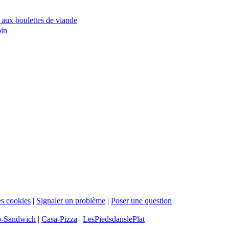
 aux boulettes de viande
pin
s cookies
|
Signaler un problème
|
Poser une question
b-Sandwich
|
Casa-Pizza
|
LesPiedsdanslePlat