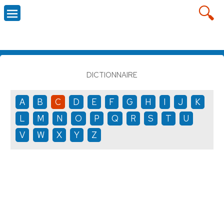
DICTIONNAIRE
A
B
C
D
E
F
G
H
I
J
K
L
M
N
O
P
Q
R
S
T
U
V
W
X
Y
Z