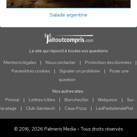
Salade argentine
Le site qui répond à toutes vos questions
Mentions légales
|
Nous contacter
|
Protection des données
|
Paramètres cookies
|
Signaler un problème
|
Poser une
question
Nos autres sites :
Princial
|
Lettres-Utiles
|
BienchezSoi
|
Webjunior
|
Sur-
la-plage
|
Club-Sandwich
|
Casa-Pizza
|
LesPiedsdanslePlat
© 2016, 2026 Palmeris Media - Tous droits réservés