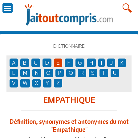
DICTIONNAIRE
A
B
C
D
E
F
G
H
I
J
K
L
M
N
O
P
Q
R
S
T
U
V
W
X
Y
Z
EMPATHIQUE
Définition, synonymes et antonymes du mot
"Empathique"