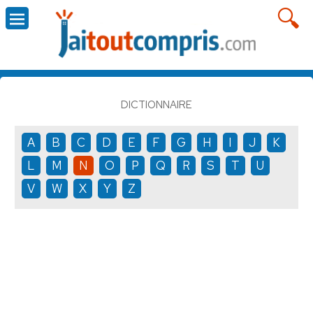
DICTIONNAIRE
A
B
C
D
E
F
G
H
I
J
K
L
M
N
O
P
Q
R
S
T
U
V
W
X
Y
Z