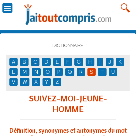
DICTIONNAIRE
A
B
C
D
E
F
G
H
I
J
K
L
M
N
O
P
Q
R
S
T
U
V
W
X
Y
Z
SUIVEZ-MOI-JEUNE-
HOMME
Définition, synonymes et antonymes du mot