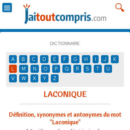
DICTIONNAIRE
A
B
C
D
E
F
G
H
I
J
K
L
M
N
O
P
Q
R
S
T
U
V
W
X
Y
Z
LACONIQUE
Définition, synonymes et antonymes du mot
"Laconique"