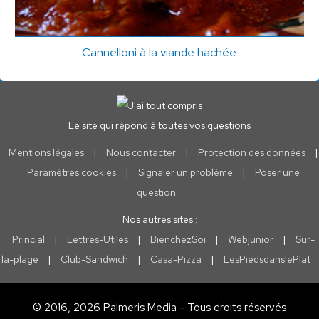
Cannelloni à la viande hachée
Le site qui répond à toutes vos questions
Mentions légales
|
Nous contacter
|
Protection des données
|
Paramètres cookies
|
Signaler un problème
|
Poser une
question
Nos autres sites :
Princial
|
Lettres-Utiles
|
BienchezSoi
|
Webjunior
|
Sur-
la-plage
|
Club-Sandwich
|
Casa-Pizza
|
LesPiedsdanslePlat
© 2016, 2026 Palmeris Media - Tous droits réservés