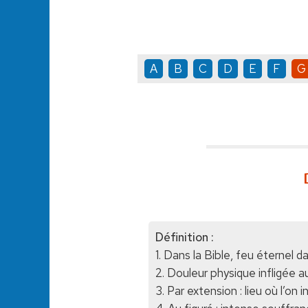
A
B
C
D
E
F
G
Définition :
1. Dans la Bible, feu éternel d
2. Douleur physique infligée au
3. Par extension : lieu où l’o