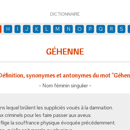
DICTIONNAIRE
H
I
J
K
L
M
N
O
P
Q
R
S
GÉHENNE
Définition, synonymes et antonymes du mot "Géhen
- Nom féminin singulier -
ans lequel brûlent les suppliciés voués à la damnation.
x criminels pour les faire passer aux aveux.
n inflige la souffrance physique évoquée précédemment.