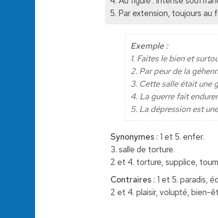
4. Au figuré : intense souffran
5. Par extension, toujours au f
Exemple :
1. Faites le bien et surt
2. Par peur de la géhenne
3. Cette salle était un
4. La guerre fait endurer
5. La dépression est un
Synonymes :
1 et 5. enfer.
3. salle de torture.
2 et 4. torture, supplice, tour
Contraires :
1 et 5. paradis, é
2 et 4. plaisir, volupté, bien-