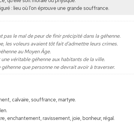
ce, qu’elle soit morale ou physique.
iguré : lieu où l’on éprouve une grande souffrance.
out pas le mal de peur de finir précipité dans la géhenne.
, les voleurs avaient tôt fait d’admettre leurs crimes.
e géhenne au Moyen Âge.
 une véritable géhenne aux habitants de la ville.
e géhenne que personne ne devrait avoir à traverser.
ment, calvaire, souffrance, martyre.
den.
être, enchantement, ravissement, joie, bonheur, régal.