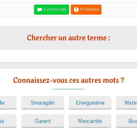
Commenter
Problème
Chercher un autre terme :
Connaissez-vous ces autres mots ?
le
Smaragdin
Energumène
Wate
te
Garant
Mercantile
Biv