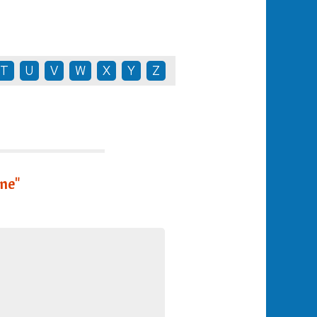
T
U
V
W
X
Y
Z
ne"