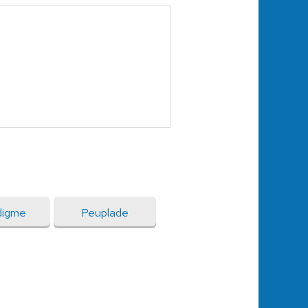
digme
Peuplade