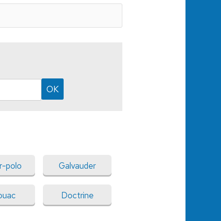
r-polo
Galvauder
ouac
Doctrine