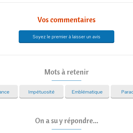
Vos commentaires
Soyez le premier à laisser un avis
Mots à retenir
ance
Impétuosité
Emblématique
Para
On a su y répondre...